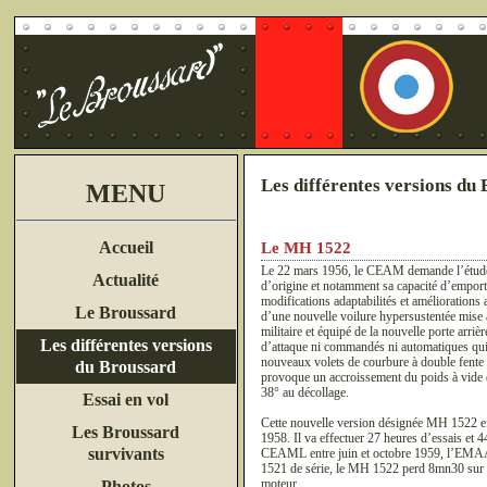
Les différentes versions du
MENU
Accueil
Le MH 1522
Le 22 mars 1956, le CEAM demande l’étude d
Actualité
d’origine et notamment sa capacité d’emport
modifications adaptabilités et améliorati
Le Broussard
d’une nouvelle voilure hypersustentée mise 
militaire et équipé de la nouvelle porte arri
Les différentes versions
d’attaque ni commandés ni automatiques qui so
nouveaux volets de courbure à double fente do
du Broussard
provoque un accroissement du poids à vide d
38° au décollage.
Essai en vol
Cette nouvelle version désignée MH 1522 eff
Les Broussard
1958. Il va effectuer 27 heures d’essais et 4
survivants
CEAML entre juin et octobre 1959, l’EMAA d
1521 de série, le MH 1522 perd 8mn30 sur un
moteur.
Photos